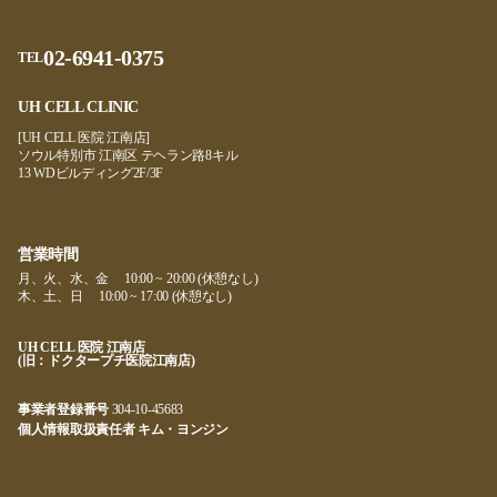
02-6941-0375
TEL
UH CELL CLINIC
[UH CELL 医院 江南店]
ソウル特別市 江南区 テヘラン路8キル
13 WDビルディング2F/3F
営業時間
月、火、水、金 10:00 ~ 20:00 (休憩なし)
木、土、日 10:00 ~ 17:00 (休憩なし)
UH CELL 医院 江南店
(旧：ドクタープチ医院江南店)
事業者登録番号
304-10-45683
個人情報取扱責任者 キム・ヨンジン