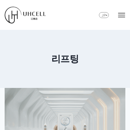
内
容
JP
を
ス
キ
ッ
プ
리프팅