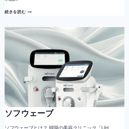
ウ
続きを読む
ル
セ
ラ
ピ
ー・
プ
ラ
イ
ム
ソフウェーブ
ソフウェーブとは？ 韓国の美容クリニック「UH