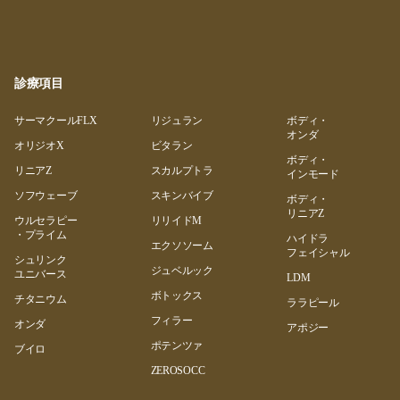
診療項目
サーマクールFLX
リジュラン
ボディ・
オンダ
オリジオX
ビタラン
ボディ・
リニアZ
スカルプトラ
インモード
ソフウェーブ
スキンバイブ
ボディ・
リニアZ
ウルセラピー
リリイドM
・プライム
ハイドラ
エクソソーム
フェイシャル
シュリンク
ジュベルック
ユニバース
LDM
ボトックス
チタニウム
ララピール
フィラー
オンダ
アポジー
ポテンツァ
ブイロ
ZEROSOCC