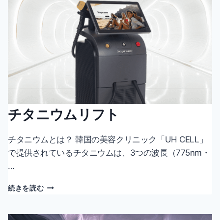
ア
ッ
プ
チタニウムリフト
チタニウムとは？ 韓国の美容クリニック「UH CELL」
で提供されているチタニウムは、3つの波長（775nm・
…
チ
続きを読む
タ
ニ
ウ