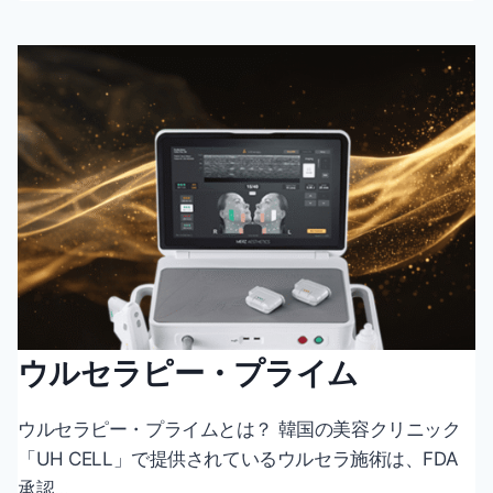
ュ
リ
ン
ク
ユ
ニ
バ
ー
ス
ウルセラピー・プライム
ウルセラピー・プライムとは？ 韓国の美容クリニック
「UH CELL」で提供されているウルセラ施術は、FDA
承認…