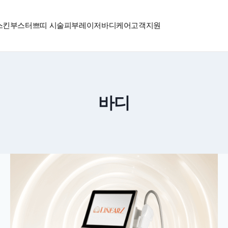
스킨부스터
쁘띠 시술
피부레이저
바디
케어
고객지원
바디