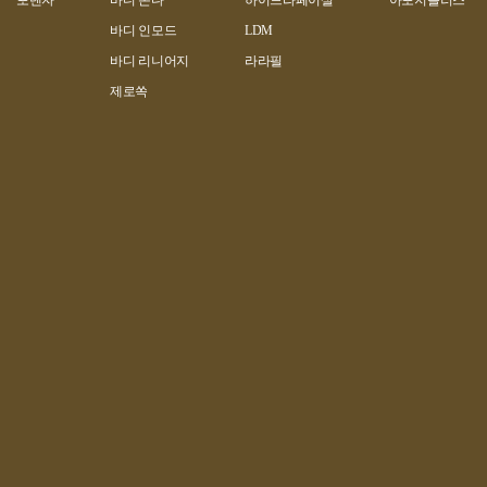
포텐자
바디 온다
하이드라페이셜
아포지플러스
바디 인모드
LDM
바디 리니어지
라라필
제로쏙