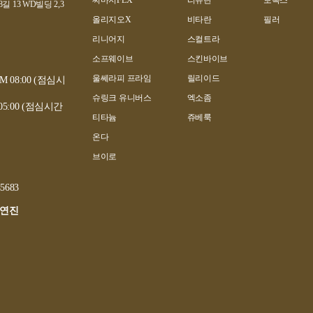
써마지FLX
리쥬란
보톡스
13 WD빌딩 2,3
올리지오X
비타란
필러
리니어지
스컬트라
소프웨이브
스킨바이브
울쎄라피 프라임
릴리이드
PM 08:00 (점심시
슈링크 유니버스
엑소좀
 05:00 (점심시간
티타늄
쥬베룩
온다
브이로
45683
김연진