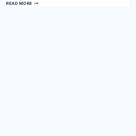
바
READ MORE
디
인
모
드