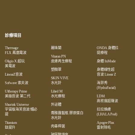
診療項目
Thermage
麗珠蘭
ONDA 身體拉
FLX 鳳凰電波
提療程
Vitaran PN
Oligio X 超玩
皮膚再生療程
身體 InMode
美電波
塑顏翠
身體線性超
LinearZ音波
音波 Linear Z
SKIN VIVE
Sofwave 索夫波
水光針
海菲秀
(HydraFacial)
Ultherapy Prime
Lilied M
美版音波 第二代
水光療程
LDM
高密度超聲波
Shurink Universe
外泌體
宇宙版海芙音波/媚必
拉拉煥膚
喬雅露藍瓶 膠原蛋白
提
(LHALA Peel)
水光針
Titanium
Apogee Plus
肉毒桿菌
鈦提升
雷射除毛
玻尿酸填充