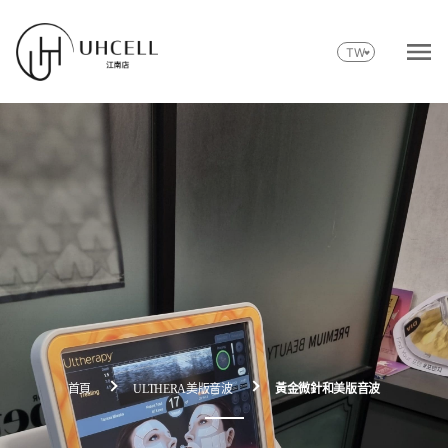
Skip
to
TW
content
首頁
ULTHERA美版音波
黃金微針和美版音波