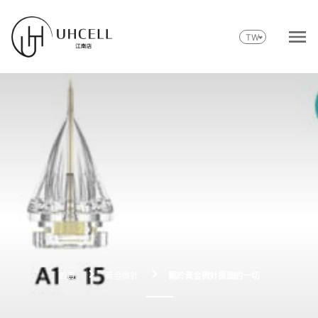
Skip
to
TW
content
首頁
黃金微針
關於黃金微針探頭的一切