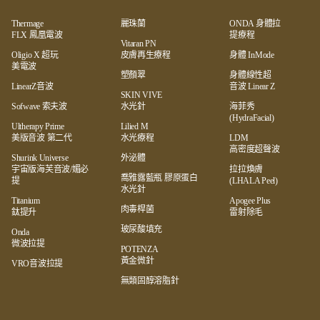
Thermage
麗珠蘭
ONDA 身體拉
FLX 鳳凰電波
提療程
Vitaran PN
Oligio X 超玩
皮膚再生療程
身體 InMode
美電波
塑顏翠
身體線性超
LinearZ音波
音波 Linear Z
SKIN VIVE
Sofwave 索夫波
水光針
海菲秀
(HydraFacial)
Ultherapy Prime
Lilied M
美版音波 第二代
水光療程
LDM
高密度超聲波
Shurink Universe
外泌體
宇宙版海芙音波/媚必
拉拉煥膚
喬雅露藍瓶 膠原蛋白
提
(LHALA Peel)
水光針
Titanium
Apogee Plus
肉毒桿菌
鈦提升
雷射除毛
玻尿酸填充
Onda
微波拉提
POTENZA
黃金微針
VRO音波拉提
無類固醇溶脂針