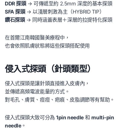
DDR 探頭
→ 可傳遞至約 2.5mm 深度的基本探頭
SFA 探頭
→ 以淺層刺激為主（HYBRID TIP）
鑽石探頭
→ 同時涵蓋表層＋深層的拉提特化探頭
在首爾江南韓國醫美療程中，
也會依照肌膚狀態將這些探頭搭配使用
侵入式探頭（針頭類型）
侵入式探頭是讓針頭直接進入皮膚內，
並傳遞高頻電波能量的方式。
對毛孔、膚質、痘痘、疤痕、皮脂調節等有幫助。
侵入式探頭大致可分為
1pin needle
和
multi-pin
needle
。